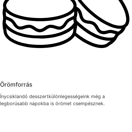
Örömforrás
Ínycsiklandó desszertkülönlegességeink még a
legborúsabb napokba is örömet csempésznek.