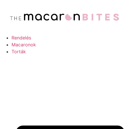
Ugrás
a
tartalomhoz
Rendelés
Macaronok
Torták